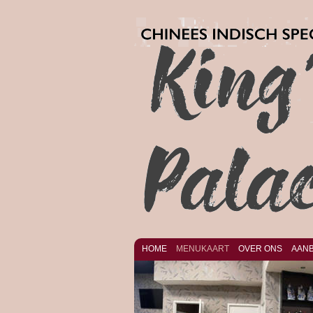
HOME
MENUKAART
OVER ONS
AANB