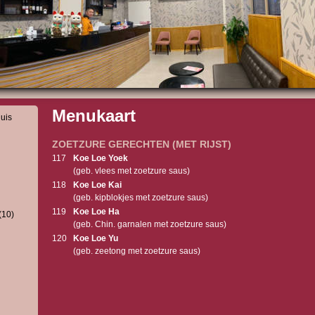
Menukaart
huis
ZOETZURE GERECHTEN (MET RIJST)
117
Koe Loe Yoek
(geb. vlees met zoetzure saus)
118
Koe Loe Kai
(geb. kipblokjes met zoetzure saus)
119
Koe Loe Ha
(10)
(geb. Chin. garnalen met zoetzure saus)
120
Koe Loe Yu
(geb. zeetong met zoetzure saus)