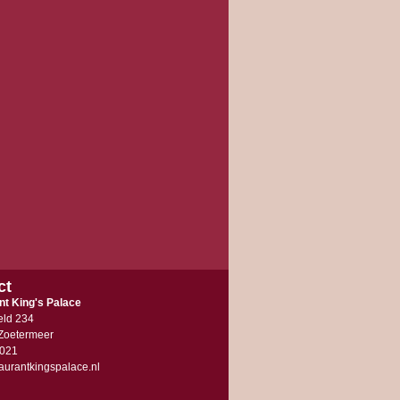
ct
nt King's Palace
eld 234
Zoetermeer
021
aurantkingspalace.nl