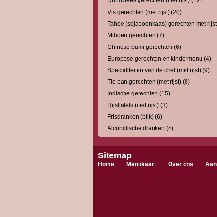
Rundvlees gerechten (met rijst) (12)
Vis gerechten (met rijst) (20)
Tahoe (sojaboonkaas) gerechten met rijst
Mihoen gerechten (7)
Chinese bami gerechten (6)
Europese gerechten en kindermenu (4)
Specialiteiten van de chef (met rijst) (9)
Tie pan gerechten (met rijst) (8)
Indische gerechten (15)
Rijsttafels (met rijst) (3)
Frisdranken (blik) (6)
Alcoholische dranken (4)
Sitemap
Home
Menukaart
Over ons
Aan