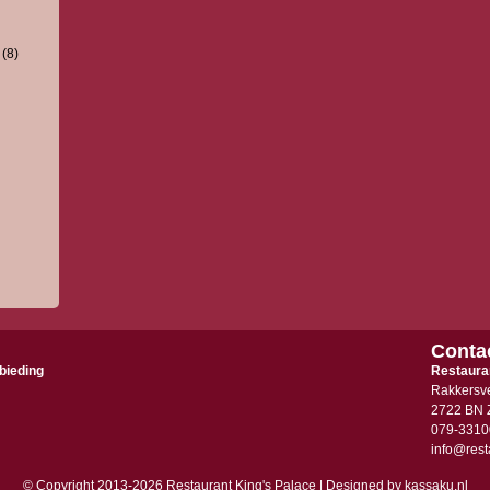
 (8)
Conta
bieding
Restaura
Rakkersv
2722 BN 
079-3310
info@rest
© Copyright 2013-2026 Restaurant King's Palace | Designed by kassaku.nl